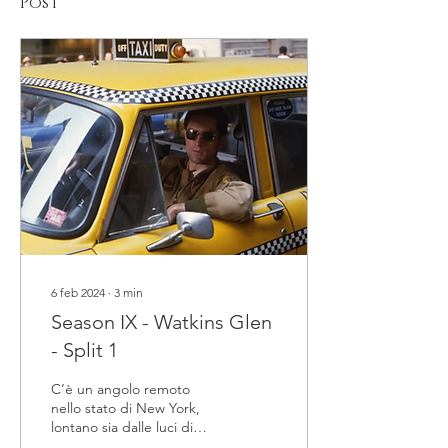
Post
6 feb 2024
∙
3
min
Season IX - Watkins Glen
- Split 1
C’è un angolo remoto
nello stato di New York,
lontano sia dalle luci di
Manhattan che dagli