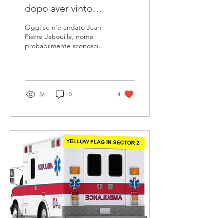
dopo aver vinto…
Oggi se n’è andato Jean-
Pierre Jabouille, nome
probabilmente sconosciuto
alle nuove generazioni, ma
che una certa traccia nella
storia...
56
0
4