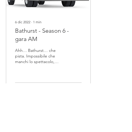
6 dic 2022
∙
1
min
Bathurst - Season 6 -
gara AM
Ahh… Bathurst… che
pista. Impossibile che
manchi lo spettacolo,
impossibile che non ci
siano imprevisti,
impossibile soprattutto
non...
60
0
2
Carica altro