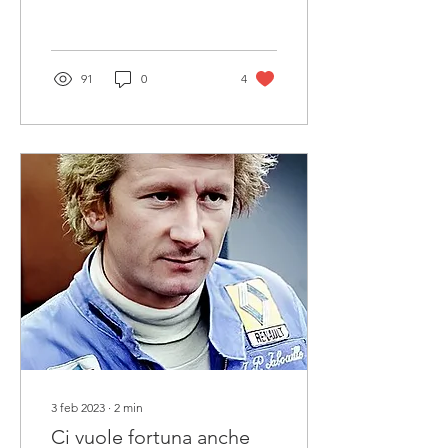
spruzzi del Niagara dove si
snoda una pista…...
91
0
4
3 feb 2023
∙
2
min
Ci vuole fortuna anche