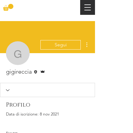
Altre azioni
Segui
gigireccia
Redattore
Amministratore
gigireccia
Profilo
Data di iscrizione: 8 nov 2021