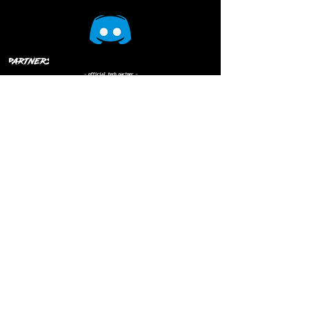
Cookie Policy | Privacy Policy
Termini e Condizioni di vendita
Do Not Sell My Personal Information
Copyright ©
2021 - 2023
the Italian job ASD -
Tutti i diritti riservati.