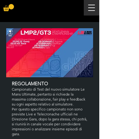
REGOLAMENTO
Campionato di Test del nuovo simulatore Le
Mans Ultimate, pertanto si richiede la
massima collaborazione, fair play e feedback
su ogni aspetto relativo al simulatore.
Per questo specifico campionato non sono
previste Live e Telecronache ufficiali ne
Direzione Gara, dopo la gara stessa, chi potrà,
si riunirà in canale vocale per condividere
impressioni o analizzare insieme episodi di
gara.