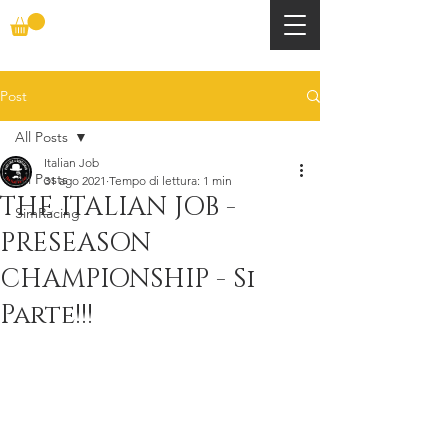
Post
All Posts
Italian Job
All Posts
31 ago 2021
Tempo di lettura: 1 min
THE ITALIAN JOB -
SimRacing
PRESEASON
CHAMPIONSHIP - Si
Parte!!!