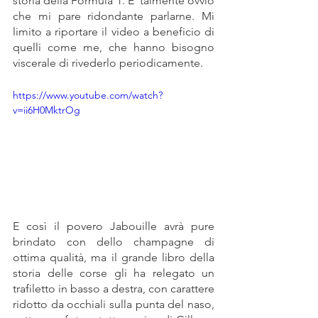
storia della Formula 1. E’ talmente ovvio 
che mi pare ridondante parlarne. Mi 
limito a riportare il video a beneficio di 
quelli come me, che hanno bisogno 
viscerale di rivederlo periodicamente.
https://www.youtube.com/watch?
v=ii6H0MktrOg
E così il povero Jabouille avrà pure 
brindato con dello champagne di 
ottima qualità, ma il grande libro della 
storia delle corse gli ha relegato un 
trafiletto in basso a destra, con carattere 
ridotto da occhiali sulla punta del naso, 