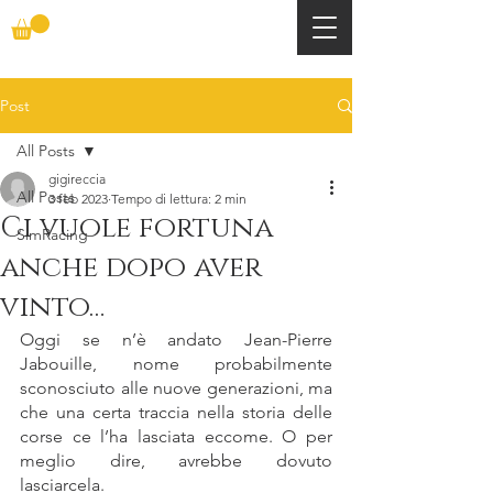
Post
All Posts
gigireccia
All Posts
3 feb 2023
Tempo di lettura: 2 min
Ci vuole fortuna
SimRacing
anche dopo aver
vinto…
Oggi se n’è andato Jean-Pierre 
Jabouille, nome probabilmente 
sconosciuto alle nuove generazioni, ma 
che una certa traccia nella storia delle 
corse ce l’ha lasciata eccome. O per 
meglio dire, avrebbe dovuto 
lasciarcela.