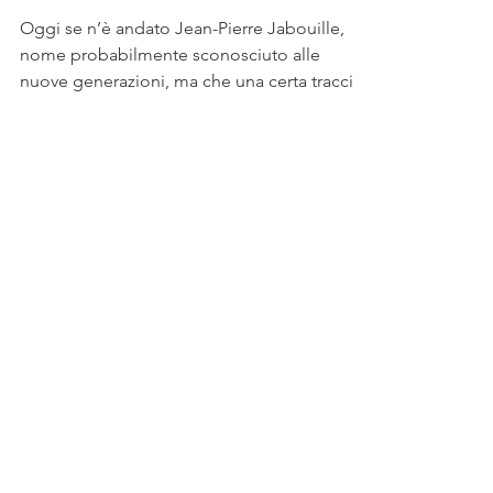
anche dopo aver
vinto…
Oggi se n’è andato Jean-Pierre Jabouille,
nome probabilmente sconosciuto alle
nuove generazioni, ma che una certa traccia
nella storia...