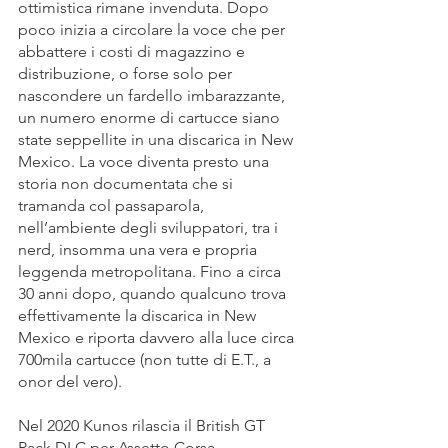
ottimistica rimane invenduta. Dopo 
poco inizia a circolare la voce che per 
abbattere i costi di magazzino e 
distribuzione, o forse solo per 
nascondere un fardello imbarazzante, 
un numero enorme di cartucce siano 
state seppellite in una discarica in New 
Mexico. La voce diventa presto una 
storia non documentata che si 
tramanda col passaparola, 
nell’ambiente degli sviluppatori, tra i 
nerd, insomma una vera e propria 
leggenda metropolitana. Fino a circa 
30 anni dopo, quando qualcuno trova 
effettivamente la discarica in New 
Mexico e riporta davvero alla luce circa 
700mila cartucce (non tutte di E.T., a 
onor del vero).
Nel 2020 Kunos rilascia il British GT 
Pack DLC per Assetto Corsa 