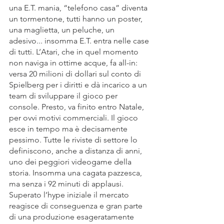
una E.T. mania, “telefono casa” diventa 
un tormentone, tutti hanno un poster, 
una maglietta, un peluche, un 
adesivo... insomma E.T. entra nelle case 
di tutti. L’Atari, che in quel momento 
non naviga in ottime acque, fa all-in: 
versa 20 milioni di dollari sul conto di 
Spielberg per i diritti e dà incarico a un 
team di sviluppare il gioco per 
console. Presto, va finito entro Natale, 
per ovvi motivi commerciali. Il gioco 
esce in tempo ma è decisamente 
pessimo. Tutte le riviste di settore lo 
definiscono, anche a distanza di anni, 
uno dei peggiori videogame della 
storia. Insomma una cagata pazzesca, 
ma senza i 92 minuti di applausi. 
Superato l’hype iniziale il mercato 
reagisce di conseguenza e gran parte 
di una produzione esageratamente 