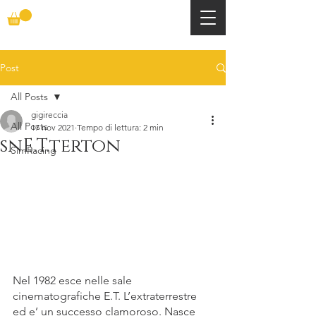
Post
All Posts
gigireccia
All Posts
17 nov 2021
Tempo di lettura: 2 min
snE.T.terton
SimRacing
Nel 1982 esce nelle sale 
cinematografiche E.T. L’extraterrestre 
ed e’ un successo clamoroso. Nasce 